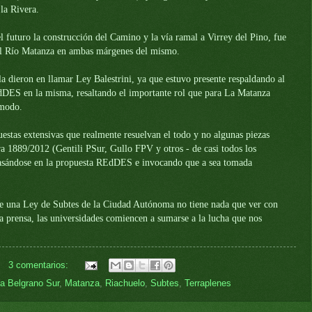
e
la Rivera.
 futuro la construcción del Camino y la vía ramal a Virrey del Pino, fue
 del Río Matanza en ambas márgenes del mismo.
a dieron en llamar Ley Balestrini, ya que estuvo presente respaldando al
dDES en la misma, resaltando el importante rol que para
La Matanza
 modo.
stas extensivas que realmente resuelvan el todo y no algunas piezas
ra
1889/2012 (Gentili PSur, Gullo FPV y otros - de casi todos los
sándose en la propuesta REdDES e invocando que a sea tomada
ue una Ley de Subtes de
la Ciudad Autónoma
no tiene nada que ver con
 la prensa, las universidades comiencen a sumarse a la lucha que nos
3 comentarios:
a Belgrano Sur
,
Matanza
,
Riachuelo
,
Subtes
,
Terraplenes