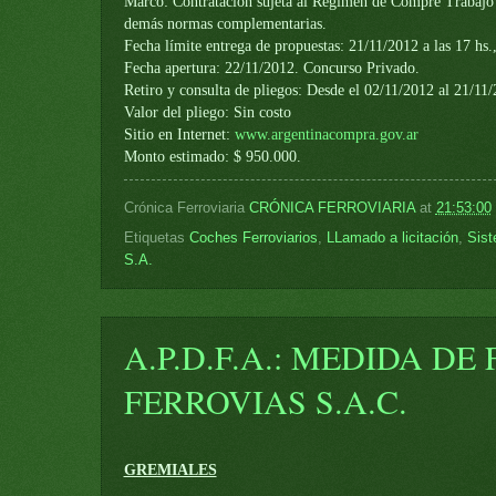
Marco: Contratación sujeta al Régimen de Compre Trabajo
demás normas complementarias.
Fecha límite entrega de propuestas: 21/11/2012 a las 17 hs.
Fecha apertura: 22/11/2012. Concurso Privado.
Retiro y consulta de pliegos: Desde el 02/11/2012 al 21/11/
Valor del pliego: Sin costo
Sitio en Internet:
www.argentinacompra.gov.ar
Monto estimado: $ 950.000.
Crónica Ferroviaria
CRÓNICA FERROVIARIA
at
21:53:00
Etiquetas
Coches Ferroviarios
,
LLamado a licitación
,
Sist
S.A.
A.P.D.F.A.: MEDIDA D
FERROVIAS S.A.C.
GREMIALES