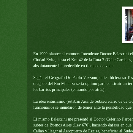
En 1999 plantee al entonces Intendente Doctor Balestrini 
Ciudad Evita, hasta el Km 42 de
la Ruta
3 (Calle Cardales,
absolutamente impredecible en tiempos de viaje.
Según el Geógrafo Dr. Pablo Vazzano, quien hiciera su Tesi
dragado del Río Matanza sería óptimo para construir un ter
los barrios principales (entrando por atrás).
La idea entusiasmó (estaban Aisa de Subsecretario de de Go
funcionarios se inundaron de temor ante la posibilidad que
El mismo Balestrini me presentó al Doctor Ceferino Farber
subtes de Buenos Aires (Ley 670), haciendo énfasis en que 
Callao y llegar al Aeropuerto de Ezeiza, beneficiar al Sud