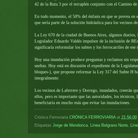
42 de
la Ruta
3 por el terraplén conjunto con el Camino d
En todo momento, el 50% del énfasis en que se prevea en el
que sería parte de la solución hidráulica para los vecinos
La Ley
670 de la ciudad de Buenos Aires, algunos diarios, l
Legislador Eduardo Valdés impulsor de la inclusión de RE
significaría reformular los subtes y los ferrocarriles de ese
Hoy una inundación produce preguntas y reclamos sin respue
sueltas. Hoy está en discusión el expediente de
la Legislatu
bloques-), que propone reformar
la Ley
317 del Subte H ba
integralmente.
Los vecinos de Laferrere y Dorrego, inundados, creerán q
ellos, pero es importante que las autoridades, los técnicos,
beneficiaría en mucho más que evitar las inundaciones.
Crónica Ferroviaria
CRÓNICA FERROVIARIA
at
21:56:00
Etiquetas
Jorge de Mendonca
,
Línea Belgrano Norte
,
Líne