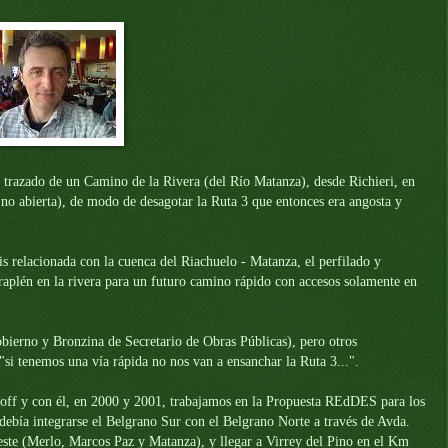
el trazado de un Camino de
la Rivera
(del Río Matanza), desde Richieri, en
 no abierta), de modo de desagotar
la Ruta
3 que entonces era angosta y
s relacionada con la cuenca del Riachuelo - Matanza, el perfilado y
raplén en la rivera para un futuro camino rápido con accesos solamente en
bierno y Bronzina de Secretario de Obras Públicas), pero otros
 "si tenemos una vía rápida no nos van a ensanchar
la Ruta
3...".
off y con él, en 2000 y 2001, trabajamos en
la Propuesta REdDES
para los
debía integrarse el Belgrano Sur con el Belgrano Norte a través de Avda.
oeste (Merlo, Marcos Paz y Matanza), y llegar a Virrey del Pino en el Km